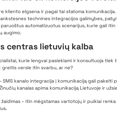
e kliento elgsena ir pagal tai statoma komunikacija
 lankstesnes technines integracijos galimybes, patyr
paruoštus automatizuotus scenarijus, kurie gali itin p
ų augimo.
s centras lietuvių kalba
ialistai, kurie lengvai pasiekiami ir konsultuoja tiek 
uk greitis versle itin svarbu, ar ne?
 SMS kanalo integracija į komunikaciją gali pakelti
Žinučių kanalas apima komunikaciją Lietuvoje ir užsi
 žaidimas – itin mėgstamas vartotojų ir puikiai renka
us.