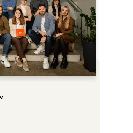
/
te
Omnisen
READ 