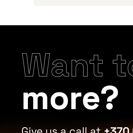
Want t
more?
Give us a call at
+370 