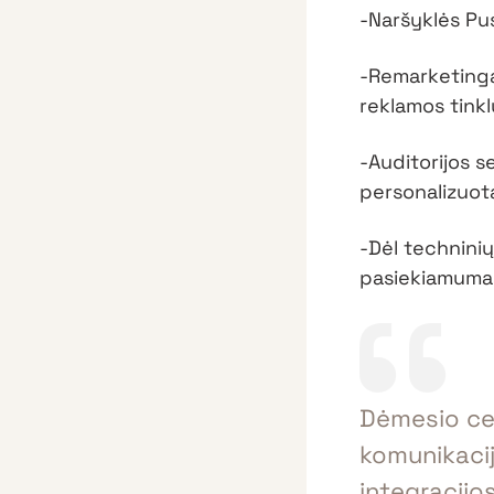
-Naršyklės Pus
-Remarketinga
reklamos tinkl
-Auditorijos s
personalizuota
-Dėl techninių
pasiekiamumas 
Dėmesio cen
komunikacij
integracijo