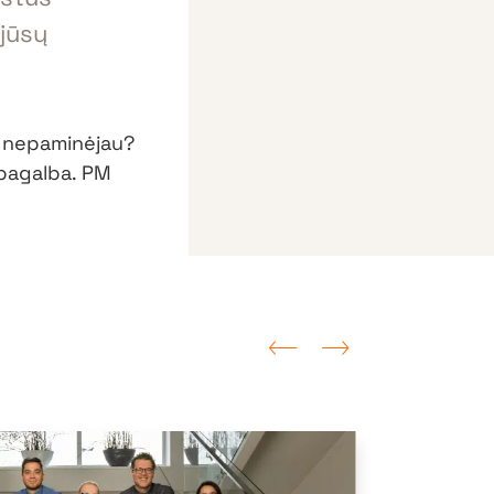
 jūsų
o nepaminėjau?
pagalba. PM