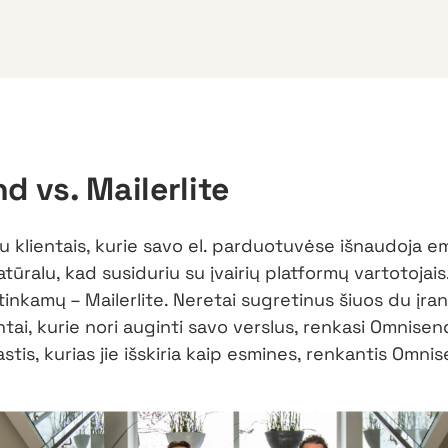
 vs. Mailerlite
 klientais, kurie savo el. parduotuvėse išnaudoja em
tūralu, kad susiduriu su įvairių platformų vartotojais
tinkamų – Mailerlite. Neretai sugretinus šiuos du įran
ntai, kurie nori auginti savo verslus, renkasi Omnise
stis, kurias jie išskiria kaip esmines, renkantis Omni