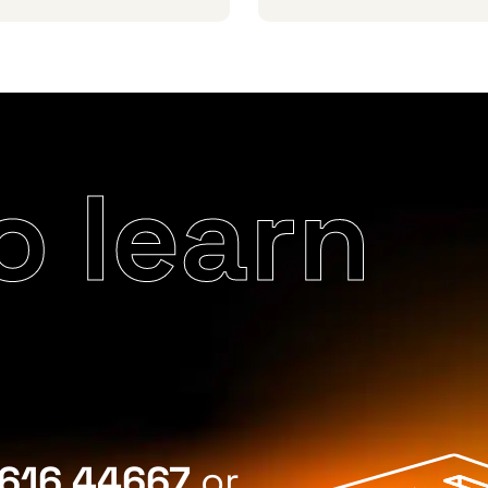
o learn
616 44667
or