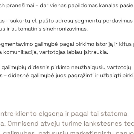
h pranešimai – dar vienas papildomas kanalas pasiek
s – sukurtų el. pašto adresų segmentų perdavimas į
us ir automatinis sinchronizavimas.
egmentavimo galimybė pagal pirkimo istoriją ir kitus
 komunikacija, vartotojas labiau įsitraukia.
 galimybių didesnis pirkimo neužbaigusių vartotojų
– didesnė galimybė juos pagrąžinti ir užbaigti pirk
tre kliento elgsena ir pagal tai statoma
a. Omnisend atveju turime lankstesnes te
s galimybes, patyrusių marketingistų paru