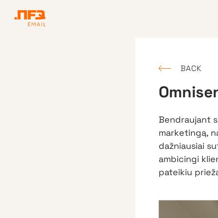
BACK
Omnisend
Bendraujant su
marketingą, na
dažniausiai su
ambicingi klie
pateikiu prieža