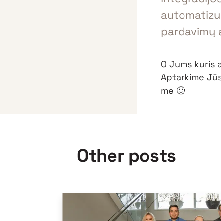
automatizuot
pardavimų 
O Jums kuris 
Aptarkime Jūs
me 🙂
Other posts