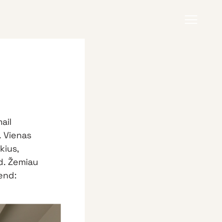
ail
. Vienas
kius,
nd. Žemiau
send: