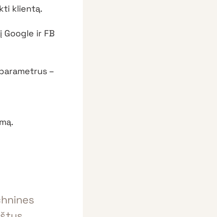
ti klientą.
 Google ir FB
 parametrus –
imą.
chnines
oštus