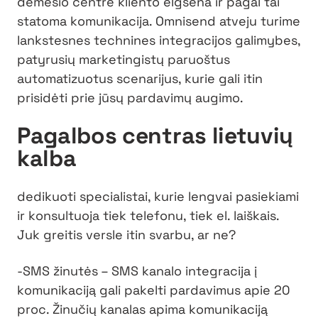
dėmesio centre kliento elgsena ir pagal tai
statoma komunikacija. Omnisend atveju turime
lankstesnes technines integracijos galimybes,
patyrusių marketingistų paruoštus
automatizuotus scenarijus, kurie gali itin
prisidėti prie jūsų pardavimų augimo.
Pagalbos centras lietuvių
kalba
dedikuoti specialistai, kurie lengvai pasiekiami
ir konsultuoja tiek telefonu, tiek el. laiškais.
Juk greitis versle itin svarbu, ar ne?
-SMS žinutės – SMS kanalo integracija į
komunikaciją gali pakelti pardavimus apie 20
proc. Žinučių kanalas apima komunikaciją