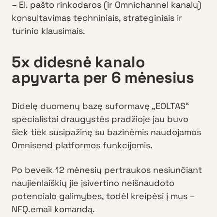
– El. pašto rinkodaros (ir Omnichannel kanalų)
konsultavimas techniniais, strateginiais ir
turinio klausimais.
5x didesnė kanalo
apyvarta per 6 mėnesius
Didelę duomenų bazę suformavę „EOLTAS“
specialistai draugystės pradžioje jau buvo
šiek tiek susipažinę su bazinėmis naudojamos
Omnisend platformos funkcijomis.
Po beveik 12 mėnesių pertraukos nesiunčiant
naujienlaiškių jie įsivertino neišnaudoto
potencialo galimybes, todėl kreipėsi į mus –
NFQ.email komandą.