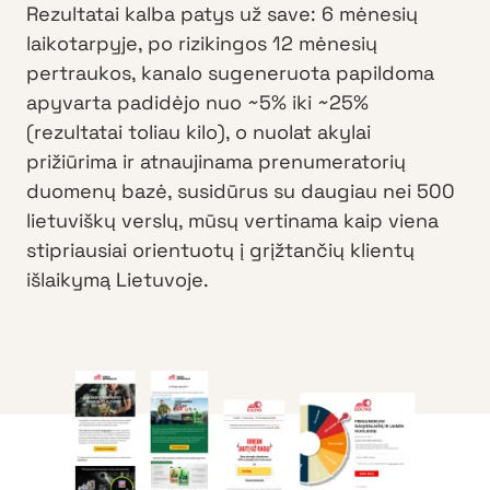
Rezultatai kalba patys už save: 6 mėnesių
laikotarpyje, po rizikingos 12 mėnesių
pertraukos, kanalo sugeneruota papildoma
apyvarta padidėjo nuo ~5% iki ~25%
(rezultatai toliau kilo), o nuolat akylai
prižiūrima ir atnaujinama prenumeratorių
duomenų bazė, susidūrus su daugiau nei 500
lietuviškų verslų, mūsų vertinama kaip viena
stipriausiai orientuotų į grįžtančių klientų
išlaikymą Lietuvoje.