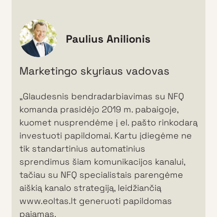
Paulius Anilionis
Marketingo skyriaus vadovas
„Glaudesnis bendradarbiavimas su NFQ
komanda prasidėjo 2019 m. pabaigoje,
kuomet nusprendėme į el. pašto rinkodarą
investuoti papildomai. Kartu įdiegėme ne
tik standartinius automatinius
sprendimus šiam komunikacijos kanalui,
tačiau su NFQ specialistais parengėme
aiškią kanalo strategiją, leidžiančią
www.eoltas.lt generuoti papildomas
pajamas.